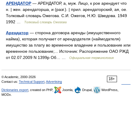
АРЕНДАТОР
— АРЕНДАТОР, а, муж. Лицо, к рое арендует что
н. | жен. арендаторша, и (разг.). | прил. арендаторский, ая, ое.
Толковый словарь Ожегова. С.И. Ожегов, Н.Ю. Шведова. 1949
1992 …
Толковый словарь Ожегова
Арендатор
— сторона договора аренды (имущественного
найма), которая получает от арендодателя (наймодателя)
имущество за плату во временное владение и пользование или
временное пользование;... Источник: Распоряжение ОАО РЖД
от 02.07.2009 N 1399р Об… …
Официальная терминология
© Academic, 2000-2026
18+
Contact us:
Technical Support
,
Advertising
Dictionaries export
, created on PHP,
Joomla,
Drupal,
WordPress,
MODx.