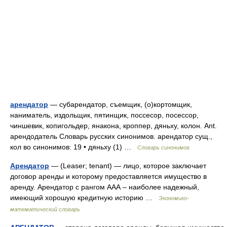
арендатор
— субарендатор, съемщик, (о)кортомщик,
наниматель, издольщик, пятинщик, поссесор, посессор,
чиншевик, копигольдер, янакона, кроппер, дяньху, колон. Ant.
арендодатель Словарь русских синонимов. арендатор сущ.,
кол во синонимов: 19 • дяньху (1) …
Словарь синонимов
Арендатор
— (Leaser; tenant) — лицо, которое заключает
договор аренды и которому предоставляется имущество в
аренду. Арендатор с рангом ААА – наиболее надежный,
имеющий хорошую кредитную историю …
Экономико-
математический словарь